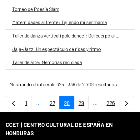
Torneo de Poesía Slam
Maternidades al frente: Tejiendo mi ser mamá
Taller de danza vertical (pole dance): Del cuerpo al vuelo, un movimiento que transforma
Jaja-Jazz. Un espectáculo de risas y ritmo
Taller de arte: Memorias reciclada
Mostrando el intervalo 325 - 336 de 2.708 resultados.
1
...
27
28
29
...
226
Página
Páginas intermedias Use TAB para desplaz
Página
Página
Página
Páginas intermedi
Página
CCET | CENTRO CULTURAL DE ESPAÑA EN
HONDURAS