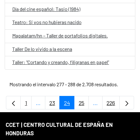
Día del cine español: Tasio (1984)
Teatro: Si vos no hubieras nacido
Mapalatam/hn – Taller de portafolios digitales.
Taller De lo vivido a la escena
Taller: "Cortando y creando, filigranas en papel”
Mostrando el intervalo 277 - 288 de 2.708 resultados.
1
...
23
24
25
...
226
Página
Páginas intermedias Use TAB para desplaz
Página
Página
Página
Páginas intermedi
Página
CCET | CENTRO CULTURAL DE ESPAÑA EN
HONDURAS