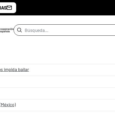
IAS
Barra de búsqueda
os impida bailar
 (México)