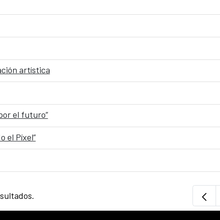
ción artística
or el futuro”
 el Píxel”
esultados.