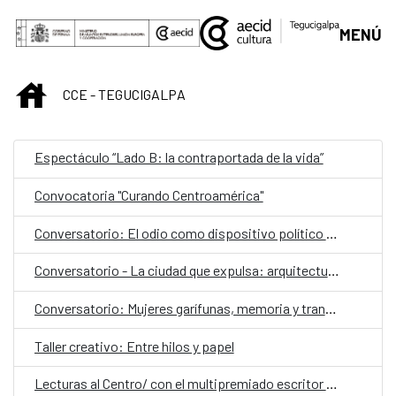
Saltar al contenido principal
MENÚ
INICIO
CCE - TEGUCIGALPA
Espectáculo “Lado B: la contraportada de la vida”
Convocatoria "Curando Centroamérica"
Conversatorio: El odio como dispositivo político y social
Conversatorio - La ciudad que expulsa: arquitectura, exclusión y gentrificación
Conversatorio: Mujeres garífunas, memoria y transmisión cultural
Taller creativo: Entre hilos y papel
Lecturas al Centro/ con el multipremiado escritor español Ray Loriga como invitado especial,