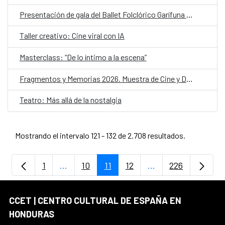
Presentación de gala del Ballet Folclórico Garífuna de Honduras
Taller creativo: Cine viral con IA
Masterclass: “De lo íntimo a la escena”
Fragmentos y Memorias 2026. Muestra de Cine y Derechos Humanos
Teatro: Más allá de la nostalgia
Mostrando el intervalo 121 - 132 de 2.708 resultados.
1
...
10
11
12
...
226
Página
Páginas intermedias Use TAB para despla
Página
Página
Página
Páginas intermedia
Página
CCET | CENTRO CULTURAL DE ESPAÑA EN
HONDURAS