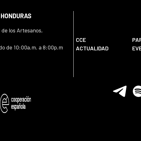
N HONDURAS
l de los Artesanos,
CCE
PA
ado de 10:00a.m. a 8:00p.m
ACTUALIDAD
EV
Telegram
Spo