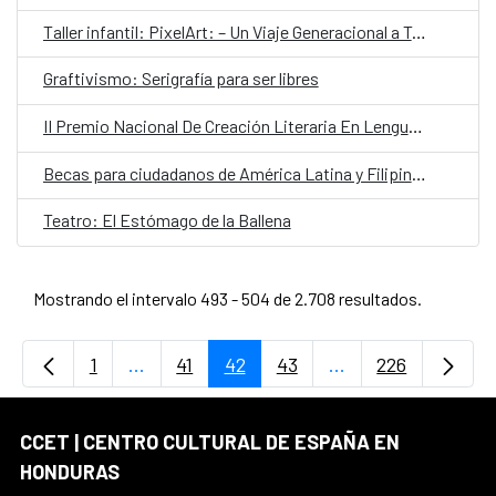
Taller infantil: PixelArt: – Un Viaje Generacional a Través del Pixel
Graftivismo: Serigrafía para ser libres
II Premio Nacional De Creación Literaria En Lengua Indígena y Afrodescendiente.
Becas para ciudadanos de América Latina y Filipinas: Programa MASTER
Teatro: El Estómago de la Ballena
Mostrando el intervalo 493 - 504 de 2.708 resultados.
1
...
41
42
43
...
226
Página
Páginas intermedias Use TAB para desplaz
Página
Página
Página
Páginas intermedi
Página
CCET | CENTRO CULTURAL DE ESPAÑA EN
HONDURAS