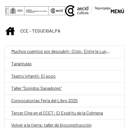
Saltar al contenido principal
MENÚ
INICIO
CCE - TEGUCIGALPA
Muchos cuentos por descubrir: Ciclo: Entre la Luna, el Jardín, la Estrella y el Baúl
Tarántulas
Teatro infantil: El pozo
Taller “Sonidos Sanadores”
Convocatorias Feria del Libro 2025
Tercer Cine en el CCET: El Espíritu de la Colmena
Volver a la tierra: taller de bioconstrucción