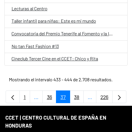
Lecturas al Centro
Taller infantil para niñas: Este es mi mundo
Convocatoria del Premio Tenerife al Fomento y la Investigación de la Artesanía de España y América
No tan Fast Fashion #13
Cineclub Tercer Cine en el CCET: Chico y Rita
Mostrando el intervalo 433 - 444 de 2.708 resultados.
1
...
36
37
38
...
226
Página
Páginas intermedias Use TAB para desplaz
Página
Página
Página
Páginas intermedi
Página
CCET | CENTRO CULTURAL DE ESPAÑA EN
HONDURAS