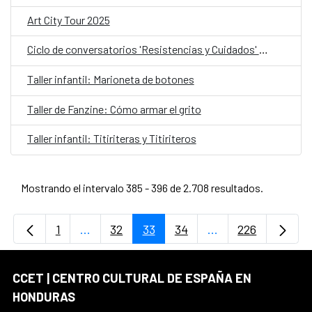
Art City Tour 2025
Ciclo de conversatorios 'Resistencias y Cuidados' y Kikiball: Sodoma Tropical
Taller infantil: Marioneta de botones
Taller de Fanzine: Cómo armar el grito
Taller infantil: Titiriteras y Titiriteros
Mostrando el intervalo 385 - 396 de 2.708 resultados.
1
...
32
33
34
...
226
Página
Páginas intermedias Use TAB para desplaz
Página
Página
Página
Páginas intermedi
Página
CCET | CENTRO CULTURAL DE ESPAÑA EN
HONDURAS