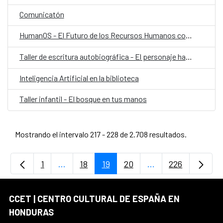
Comunicatón
HumanOS - El Futuro de los Recursos Humanos con IA
Taller de escritura autobiográfica - El personaje habitado
Inteligencia Artificial en la biblioteca
Taller infantil - El bosque en tus manos
Mostrando el intervalo 217 - 228 de 2.708 resultados.
1
...
18
19
20
...
226
Página
Páginas intermedias Use TAB para desplaz
Página
Página
Página
Páginas intermedia
Página
CCET | CENTRO CULTURAL DE ESPAÑA EN
HONDURAS