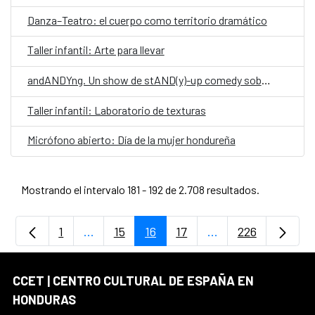
Danza–Teatro: el cuerpo como territorio dramático
Taller infantil: Arte para llevar
andANDYng. Un show de stAND(y)-up comedy sobre vivir, morir y llegar a los treinta.
Taller infantil: Laboratorio de texturas
Micrófono abierto: Día de la mujer hondureña
Mostrando el intervalo 181 - 192 de 2.708 resultados.
1
...
15
16
17
...
226
Página
Páginas intermedias Use TAB para despla
Página
Página
Página
Páginas intermedia
Página
CCET | CENTRO CULTURAL DE ESPAÑA EN
HONDURAS