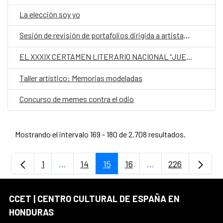
La elección soy yo
Sesión de revisión de portafolios dirigida a artistas visuales
EL XXXIX CERTAMEN LITERARIO NACIONAL “JUEGOS FLORALES” DE SANTA ROSA DE COPÁN
Taller artístico: Memorias modeladas
Concurso de memes contra el odio
Mostrando el intervalo 169 - 180 de 2.708 resultados.
1
...
14
15
16
...
226
Página
Páginas intermedias Use TAB para desplaz
Página
Página
Página
Páginas intermedia
Página
CCET | CENTRO CULTURAL DE ESPAÑA EN
HONDURAS