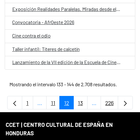
Exposición Realidades Paralelas. Miradas desde el ocultamiento
Convocatoria - AfrOeste 2026
Cine contra el odio
Taller infantil: Títeres de calcetín
Lanzamiento de la VII edición de la Escuela de Cine Una Mirada Propia (UMP) 2026
Mostrando el intervalo 133 - 144 de 2.708 resultados.
1
...
11
12
13
...
226
Página
Páginas intermedias Use TAB para despla
Página
Página
Página
Páginas intermedia
Página
CCET | CENTRO CULTURAL DE ESPAÑA EN
HONDURAS