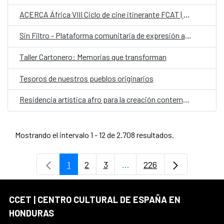
ACERCA África VIII Ciclo de cine itinerante FCAT | AECID
Sin Filtro - Plataforma comunitaria de expresión artística
Taller Cartonero: Memorias que transforman
Tesoros de nuestros pueblos originarios
Residencia artística afro para la creación contemporánea colaborativa con comunidades garífunas
Mostrando el intervalo 1 - 12 de 2.708 resultados.
1
2
3
...
226
Página
Página
Página
Páginas intermedias Use 
Página
CCET | CENTRO CULTURAL DE ESPAÑA EN
HONDURAS