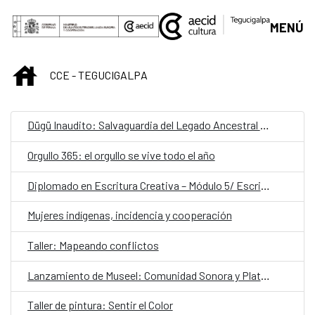
Saltar al contenido principal
MENÚ
INICIO
CCE - TEGUCIGALPA
Dügü Inaudito: Salvaguardia del Legado Ancestral Garífuna/ Presentación pública de resultados y diálogo sobre patrimonio vivo
Orgullo 365: el orgullo se vive todo el año
Diplomado en Escritura Creativa – Módulo 5/ Escribir desde el latido: escritura teatral
Mujeres indígenas, incidencia y cooperación
Taller: Mapeando conflictos
Lanzamiento de Museel: Comunidad Sonora y Plataforma de Formación
Taller de pintura: Sentir el Color