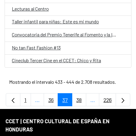
Lecturas al Centro
Taller infantil para niñas: Este es mi mundo
Convocatoria del Premio Tenerife al Fomento y la Investigación de la Artesanía de España y América
No tan Fast Fashion #13
Cineclub Tercer Cine en el CCET: Chico y Rita
Mostrando el intervalo 433 - 444 de 2.708 resultados.
1
...
36
37
38
...
226
Página
Páginas intermedias Use TAB para desplaz
Página
Página
Página
Páginas intermedi
Página
CCET | CENTRO CULTURAL DE ESPAÑA EN
HONDURAS