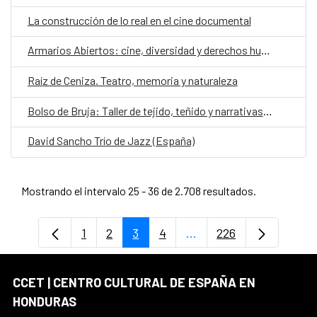
La construcción de lo real en el cine documental
Armarios Abiertos: cine, diversidad y derechos humanos
Raíz de Ceniza. Teatro, memoria y naturaleza
Bolso de Bruja: Taller de tejido, teñido y narrativas de contención
David Sancho Trío de Jazz (España)
Mostrando el intervalo 25 - 36 de 2.708 resultados.
1
2
3
4
...
226
Página
Página
Página
Página
Páginas intermedias Us
Página
CCET | CENTRO CULTURAL DE ESPAÑA EN
HONDURAS