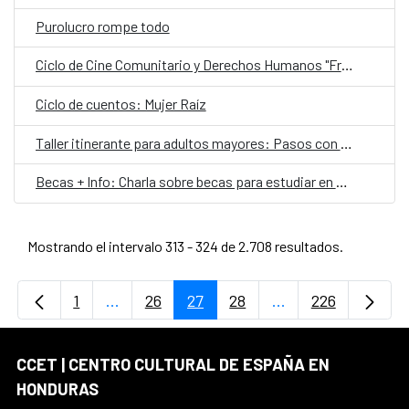
Purolucro rompe todo
Ciclo de Cine Comunitario y Derechos Humanos "Fragmentos y Memorias"
Ciclo de cuentos: Mujer Raíz
Taller itinerante para adultos mayores: Pasos con raíces folclóricas
Becas + Info: Charla sobre becas para estudiar en el extranjero
Mostrando el intervalo 313 - 324 de 2.708 resultados.
1
...
26
27
28
...
226
Página
Páginas intermedias Use TAB para desplaz
Página
Página
Página
Páginas intermedi
Página
CCET | CENTRO CULTURAL DE ESPAÑA EN
HONDURAS