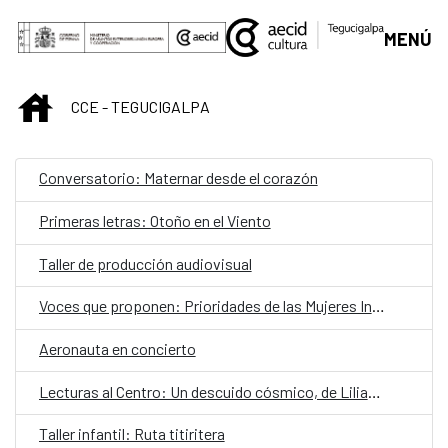
Saltar al contenido principal
MENÚ
INICIO
CCE - TEGUCIGALPA
Conversatorio: Maternar desde el corazón
Primeras letras: Otoño en el Viento
Taller de producción audiovisual
Voces que proponen: Prioridades de las Mujeres Indígenas y Afrohondureñas de Honduras hacia el 2030
Aeronauta en concierto
Lecturas al Centro: Un descuido cósmico, de Liliana Blum y Pedro Páramo, de Juan Rulfo
Taller infantil: Ruta titiritera