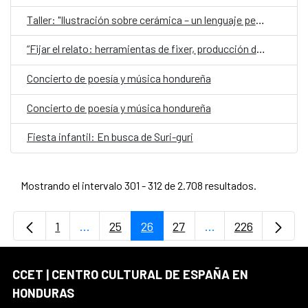
Taller: "Ilustración sobre cerámica – un lenguaje personal”
“Fijar el relato: herramientas de fixer, producción de campo y asistencia de dirección en proyectos audiovisuales y periodísticos”
Concierto de poesía y música hondureña
Concierto de poesía y música hondureña
Fiesta infantil: En busca de Suri-guri
Mostrando el intervalo 301 - 312 de 2.708 resultados.
1
...
25
26
27
...
226
Página
Páginas intermedias Use TAB para desplaz
Página
Página
Página
Páginas intermedi
Página
CCET | CENTRO CULTURAL DE ESPAÑA EN
HONDURAS