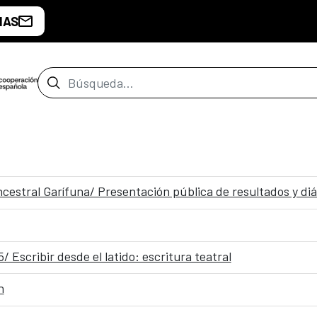
IAS
Barra de búsqueda
cestral Garífuna/ Presentación pública de resultados y diá
 Escribir desde el latido: escritura teatral
n