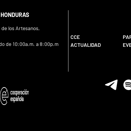
N HONDURAS
l de los Artesanos,
CCE
PA
ado de 10:00a.m. a 8:00p.m
ACTUALIDAD
EV
Telegram
Spo