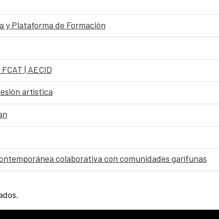
 y Plataforma de Formación
e FCAT | AECID
esión artística
an
n contemporánea colaborativa con comunidades garífunas
tados.