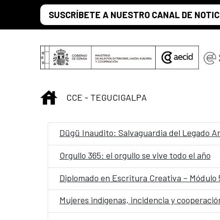
Saltar al contenido principal
SUSCRÍBETE A NUESTRO CANAL DE NOTIC
INICIO
CCE - TEGUCIGALPA
Dügü Inaudito: Salvaguardia del Legado An
Orgullo 365: el orgullo se vive todo el año
Diplomado en Escritura Creativa – Módulo 5/
Mujeres indígenas, incidencia y cooperació