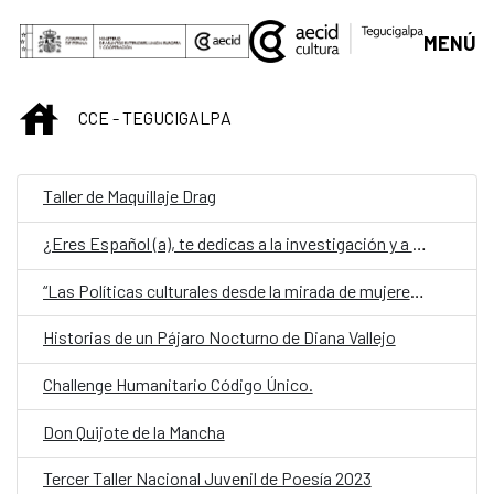
Saltar al contenido principal
MENÚ
INICIO
CCE - TEGUCIGALPA
Taller de Maquillaje Drag
¿Eres Español (a), te dedicas a la investigación y a la ciencia, y te encuentras en Centroamérica?
“Las Políticas culturales desde la mirada de mujeres y jóvenes creadorxs”
Historias de un Pájaro Nocturno de Diana Vallejo
Challenge Humanitario Código Único.
Don Quijote de la Mancha
Tercer Taller Nacional Juvenil de Poesía 2023