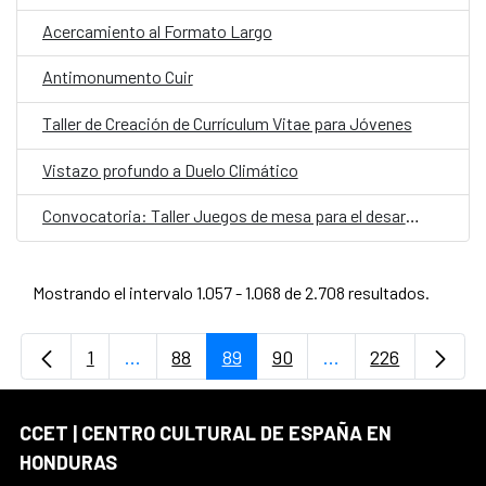
Acercamiento al Formato Largo
Antimonumento Cuir
Taller de Creación de Currículum Vitae para Jóvenes
Vistazo profundo a Duelo Climático
Convocatoria: Taller Juegos de mesa para el desarrollo
Mostrando el intervalo 1.057 - 1.068 de 2.708 resultados.
1
...
88
89
90
...
226
Página
Páginas intermedias Use TAB para desplaz
Página
Página
Página
Páginas intermedi
Página
CCET | CENTRO CULTURAL DE ESPAÑA EN
HONDURAS