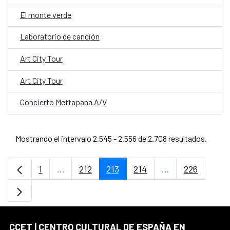
El monte verde
Laboratorio de canción
Art City Tour
Art City Tour
Concierto Mettapana A/V
Mostrando el intervalo 2.545 - 2.556 de 2.708 resultados.
1
...
212
213
214
...
226
Página
Páginas intermedias Use TAB para desplaz
Página
Página
Página
Páginas interme
Página
CCET | CENTRO CULTURAL DE ESPAÑA EN