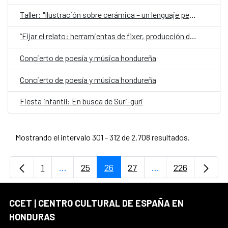
Taller: "Ilustración sobre cerámica – un lenguaje personal”
“Fijar el relato: herramientas de fixer, producción de campo y asistencia de dirección en proyectos audiovisuales y periodísticos”
Concierto de poesía y música hondureña
Concierto de poesía y música hondureña
Fiesta infantil: En busca de Suri-guri
Mostrando el intervalo 301 - 312 de 2.708 resultados.
1
...
25
26
27
...
226
Página
Páginas intermedias Use TAB para desplaz
Página
Página
Página
Páginas intermedi
Página
CCET | CENTRO CULTURAL DE ESPAÑA EN
HONDURAS