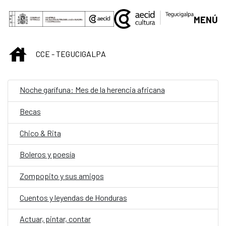
Saltar al contenido principal
MENÚ
INICIO
CCE - TEGUCIGALPA
Noche garífuna: Mes de la herencia africana
Becas
Chico & Rita
Boleros y poesía
Zompopito y sus amigos
Cuentos y leyendas de Honduras
Actuar, pintar, contar