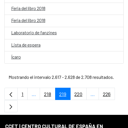
Feria del libro 2018
Feria del libro 2018
Laboratorio de fanzines
Lista de espera
Ícaro
Mostrando el intervalo 2.617 - 2.628 de 2.708 resultados.
1
...
218
219
220
...
226
Página
Páginas intermedias Use TAB para desplaz
Página
Página
Página
Páginas interme
Página
CCET | CENTRO CULTURAL DE ESPAÑA EN