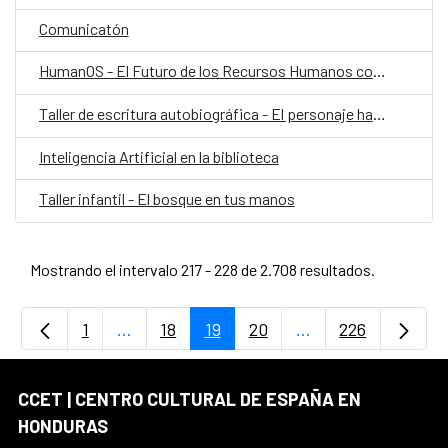
Comunicatón
HumanOS - El Futuro de los Recursos Humanos con IA
Taller de escritura autobiográfica - El personaje habitado
Inteligencia Artificial en la biblioteca
Taller infantil - El bosque en tus manos
Mostrando el intervalo 217 - 228 de 2.708 resultados.
1
...
18
19
20
...
226
Página
Páginas intermedias Use TAB para desplaz
Página
Página
Página
Páginas intermedia
Página
CCET | CENTRO CULTURAL DE ESPAÑA EN
HONDURAS