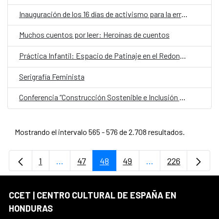
Inauguración de los 16 días de activismo para la erradicación de la violencia contra la Mujer
Muchos cuentos por leer: Heroínas de cuentos
Práctica Infantil: Espacio de Patinaje en el Redondel de los Artesanos
Serigrafía Feminista
Conferencia “Construcción Sostenible e Inclusión Social”
Mostrando el intervalo 565 - 576 de 2.708 resultados.
1
...
47
48
49
...
226
Página
Páginas intermedias Use TAB para desplaz
Página
Página
Página
Páginas intermedi
Página
CCET | CENTRO CULTURAL DE ESPAÑA EN
HONDURAS