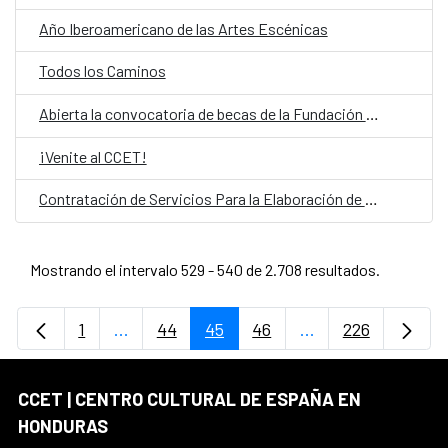
Año Iberoamericano de las Artes Escénicas
Todos los Caminos
Abierta la convocatoria de becas de la Fundación Carolina 2025-2026
¡Venite al CCET!
Contratación de Servicios Para la Elaboración de Proyecto Arquitectónico
Mostrando el intervalo 529 - 540 de 2.708 resultados.
1
...
44
45
46
...
226
Página
Páginas intermedias Use TAB para desplaz
Página
Página
Página
Páginas intermedi
Página
CCET | CENTRO CULTURAL DE ESPAÑA EN
HONDURAS