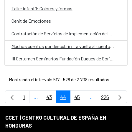
Taller infantil: Colores y formas
Cenit de Emociones
Contratación de Servicios de Implementación de la Gestión del Programa de Mediación y el Programa Infantil
Muchos cuentos por descubrir: La vuelta al cuento en ochenta mundos
III Certamen Seminarios Fundación Duques de Soria de Hispanismo Internacional
Mostrando el intervalo 517 - 528 de 2.708 resultados.
1
...
43
44
45
...
226
Página
Páginas intermedias Use TAB para desplaz
Página
Página
Página
Páginas intermedi
Página
CCET | CENTRO CULTURAL DE ESPAÑA EN
HONDURAS