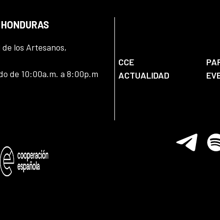
N HONDURAS
l de los Artesanos,
CCE
PA
ado de 10:00a.m. a 8:00p.m
ACTUALIDAD
EV
Telegram
Spo