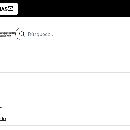
IAS
Barra de búsqueda
I
ido