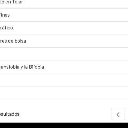
do en Telar
fines
ráfico.
eres de bolsa
ansfobia y la Bifobia
esultados.