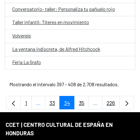
Conversatorio- taller: Personaliza tu pañuelo rojo
Taller infantil: Títeres en movimiento
Volvereís
La ventana indiscreta, de Alfred Hitchcock
Feria La Grafo
Mostrando el intervalo 397 - 408 de 2.708 resultados.
1
...
33
34
35
...
226
Página
Páginas intermedias Use TAB para desplaz
Página
Página
Página
Páginas intermedi
Página
CCET | CENTRO CULTURAL DE ESPAÑA EN
HONDURAS