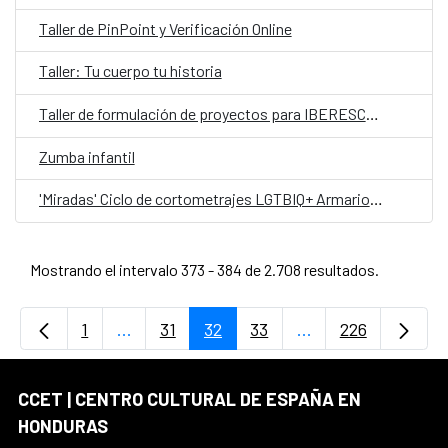
Taller de PinPoint y Verificación Online
Taller: Tu cuerpo tu historia
Taller de formulación de proyectos para IBERESCENA
Zumba infantil
'Miradas' Ciclo de cortometrajes LGTBIQ+ Armarios Abiertos
Mostrando el intervalo 373 - 384 de 2.708 resultados.
1
...
31
32
33
...
226
Página
Páginas intermedias Use TAB para desplaz
Página
Página
Página
Páginas intermedi
Página
CCET | CENTRO CULTURAL DE ESPAÑA EN
HONDURAS