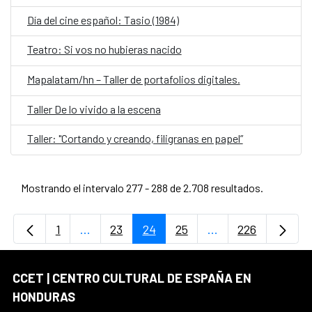
Día del cine español: Tasio (1984)
Teatro: Si vos no hubieras nacido
Mapalatam/hn – Taller de portafolios digitales.
Taller De lo vivido a la escena
Taller: "Cortando y creando, filigranas en papel”
Mostrando el intervalo 277 - 288 de 2.708 resultados.
1
...
23
24
25
...
226
Página
Páginas intermedias Use TAB para desplaz
Página
Página
Página
Páginas intermedi
Página
CCET | CENTRO CULTURAL DE ESPAÑA EN
HONDURAS