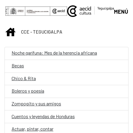
Saltar al contenido principal
MENÚ
INICIO
CCE - TEGUCIGALPA
Noche garífuna: Mes de la herencia africana
Becas
Chico & Rita
Boleros y poesía
Zompopito y sus amigos
Cuentos y leyendas de Honduras
Actuar, pintar, contar