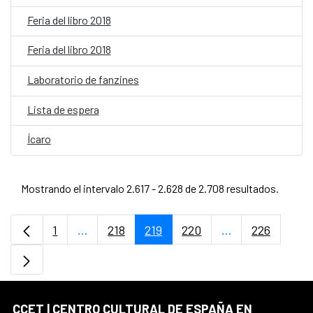
Feria del libro 2018
Feria del libro 2018
Laboratorio de fanzines
Lista de espera
Ícaro
Mostrando el intervalo 2.617 - 2.628 de 2.708 resultados.
1
...
218
219
220
...
226
Página
Páginas intermedias Use TAB para desplaz
Página
Página
Página
Páginas interme
Página
CCET | CENTRO CULTURAL DE ESPAÑA EN