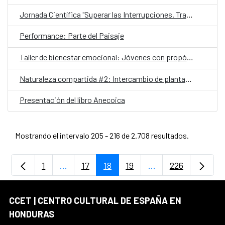
Jornada Científica "Superar las Interrupciones. Transformar la respuesta al VIH 2025"
Performance: Parte del Paisaje
Taller de bienestar emocional: Jóvenes con propósito
Naturaleza compartida #2: Intercambio de plantas y esquejes
Presentación del libro Anecoica
Mostrando el intervalo 205 - 216 de 2.708 resultados.
1
...
17
18
19
...
226
Página
Páginas intermedias Use TAB para despla
Página
Página
Página
Páginas intermedia
Página
CCET | CENTRO CULTURAL DE ESPAÑA EN
HONDURAS