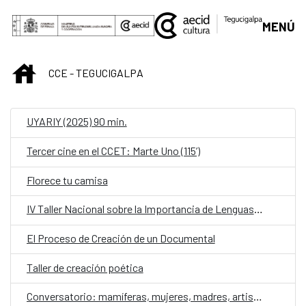
Saltar al contenido principal
MENÚ
INICIO
CCE - TEGUCIGALPA
UYARIY (2025) 90 min.
Tercer cine en el CCET: Marte Uno (115’)
Florece tu camisa
IV Taller Nacional sobre la Importancia de Lenguas para las Poblaciones Indígenas y Afrohondureñas
El Proceso de Creación de un Documental
Taller de creación poética
Conversatorio: mamíferas, mujeres, madres, artistas contra la violencia de género