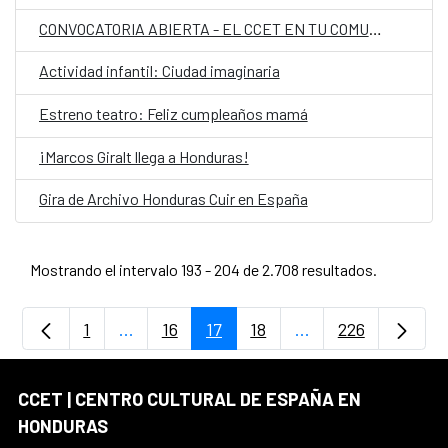
CONVOCATORIA ABIERTA - EL CCET EN TU COMUNIDAD
Actividad infantil: Ciudad imaginaria
Estreno teatro: Feliz cumpleaños mamá
¡Marcos Giralt llega a Honduras!
Gira de Archivo Honduras Cuir en España
Mostrando el intervalo 193 - 204 de 2.708 resultados.
1
...
16
17
18
...
226
Página
Páginas intermedias Use TAB para despla
Página
Página
Página
Páginas intermedia
Página
CCET | CENTRO CULTURAL DE ESPAÑA EN
HONDURAS