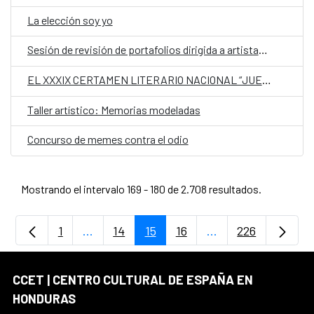
La elección soy yo
Sesión de revisión de portafolios dirigida a artistas visuales
EL XXXIX CERTAMEN LITERARIO NACIONAL “JUEGOS FLORALES” DE SANTA ROSA DE COPÁN
Taller artístico: Memorias modeladas
Concurso de memes contra el odio
Mostrando el intervalo 169 - 180 de 2.708 resultados.
1
...
14
15
16
...
226
Página
Páginas intermedias Use TAB para desplaz
Página
Página
Página
Páginas intermedia
Página
CCET | CENTRO CULTURAL DE ESPAÑA EN
HONDURAS