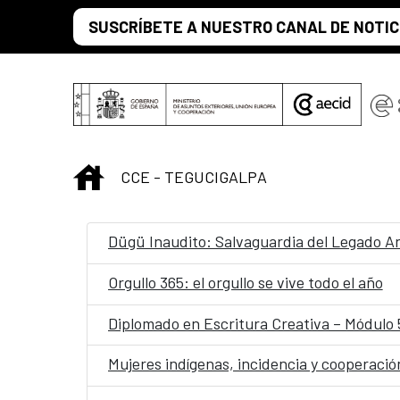
Saltar al contenido principal
SUSCRÍBETE A NUESTRO CANAL DE NOTIC
INICIO
CCE - TEGUCIGALPA
Dügü Inaudito: Salvaguardia del Legado An
Orgullo 365: el orgullo se vive todo el año
Diplomado en Escritura Creativa – Módulo 5/
Mujeres indígenas, incidencia y cooperació