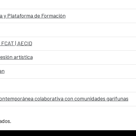
 y Plataforma de Formación
e FCAT | AECID
esión artística
an
n contemporánea colaborativa con comunidades garífunas
tados.