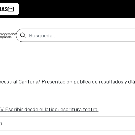
IAS
Barra de búsqueda
cestral Garífuna/ Presentación pública de resultados y diá
 Escribir desde el latido: escritura teatral
n