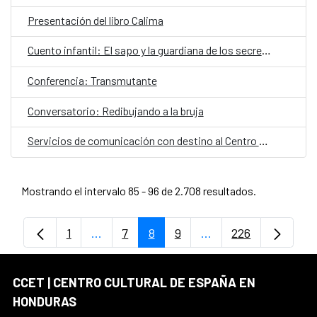
Presentación del libro Calima
Cuento infantil: El sapo y la guardiana de los secretos
Conferencia: Transmutante
Conversatorio: Redibujando a la bruja
Servicios de comunicación con destino al Centro Cultural de España en Honduras
Mostrando el intervalo 85 - 96 de 2.708 resultados.
1
...
7
8
9
...
226
Página
Páginas intermedias Use TAB para despl
Página
Página
Página
Páginas intermedias
Página
CCET | CENTRO CULTURAL DE ESPAÑA EN
HONDURAS