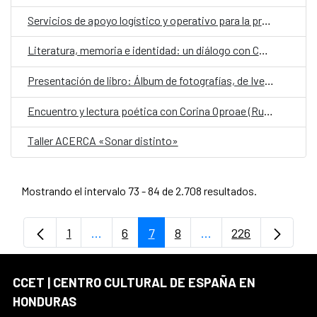
Servicios de apoyo logístico y operativo para la programación cultural, así como servicios auxiliares con funciones de conducción para las gestiones propias del Centro Cultural de España en Honduras (AECID)
Literatura, memoria e identidad: un diálogo con Corina Oproae
Presentación de libro: Álbum de fotografías, de Iveth Vega
Encuentro y lectura poética con Corina Oproae (Rumania- España)
Taller ACERCA «Sonar distinto»
Mostrando el intervalo 73 - 84 de 2.708 resultados.
1
...
6
7
8
...
226
Página
Páginas intermedias Use TAB para despl
Página
Página
Página
Páginas intermedias
Página
CCET | CENTRO CULTURAL DE ESPAÑA EN
HONDURAS