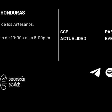
N HONDURAS
l de los Artesanos,
CCE
PA
ado de 10:00a.m. a 8:00p.m
ACTUALIDAD
EV
Telegram
Spo