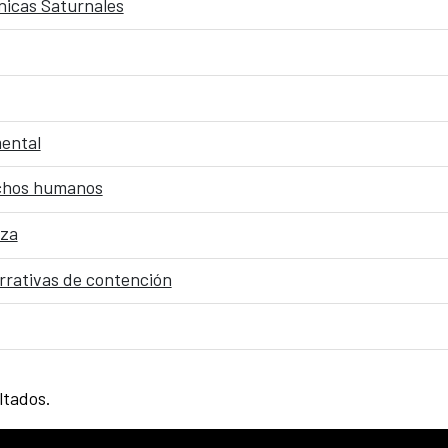
nicas Saturnales
mental
echos humanos
eza
narrativas de contención
ltados.