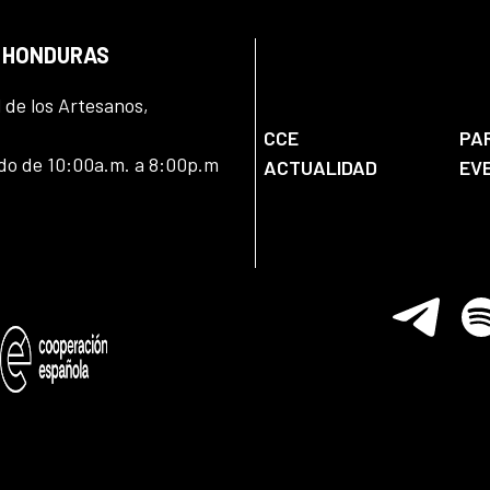
N HONDURAS
l de los Artesanos,
CCE
PA
ado de 10:00a.m. a 8:00p.m
ACTUALIDAD
EV
Telegram
Spo