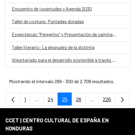
Encuentro de juventudes y Agenda 2030
Taller de costura: Puntadas doradas
Espectáculo "Peregrino" y Presentación de caminantes
Taller literario: La desnudez de la distimia
Voluntariado para el desarrollo sostenible a través de la Agenda 2030
Mostrando el intervalo 289 - 300 de 2.708 resultados.
1
...
24
25
26
...
226
Página
Páginas intermedias Use TAB para desplaz
Página
Página
Página
Páginas intermedi
Página
CCET | CENTRO CULTURAL DE ESPAÑA EN
HONDURAS