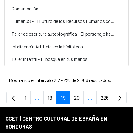
Comunicatón
HumanOS - El Futuro de los Recursos Humanos con IA
Taller de escritura autobiográfica - El personaje habitado
Inteligencia Artificial en la biblioteca
Taller infantil - El bosque en tus manos
Mostrando el intervalo 217 - 228 de 2.708 resultados.
1
...
18
19
20
...
226
Página
Páginas intermedias Use TAB para desplaz
Página
Página
Página
Páginas intermedia
Página
CCET | CENTRO CULTURAL DE ESPAÑA EN
HONDURAS