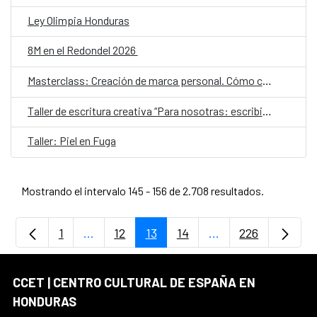
Ley Olimpia Honduras
8M en el Redondel 2026
Masterclass: Creación de marca personal. Cómo construir tu identidad artística a partir de tus dones, recursos y motivaciones naturales
Taller de escritura creativa “Para nosotras: escribir el amor entre mujeres”
Taller: Piel en Fuga
Mostrando el intervalo 145 - 156 de 2.708 resultados.
1
...
12
13
14
...
226
Página
Páginas intermedias Use TAB para desplaz
Página
Página
Página
Páginas intermedia
Página
CCET | CENTRO CULTURAL DE ESPAÑA EN
HONDURAS