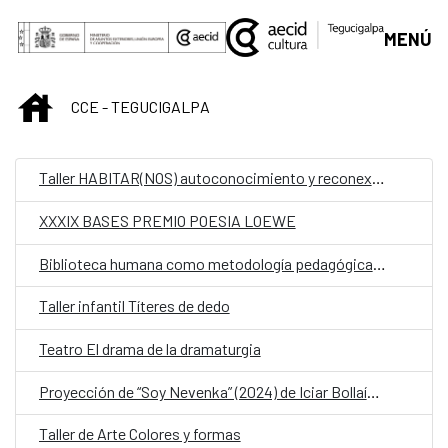
Saltar al contenido principal
MENÚ
INICIO
CCE - TEGUCIGALPA
Taller HABITAR(NOS) autoconocimiento y reconexión corporal
XXXIX BASES PREMIO POESIA LOEWE
Biblioteca humana como metodología pedagógica en la extensión Cultural universitaria
Taller infantil Títeres de dedo
Teatro El drama de la dramaturgia
Proyección de “Soy Nevenka” (2024) de Iciar Bollaín y “Mujeres Olvidadas”
Taller de Arte Colores y formas