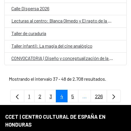
Calle Dispersa 2026
Lecturas al centro: Blanca Olmedo y El rapto de la Sevillana
Taller de curaduría
Taller infantil: La magia del cine analógico
CONVOCATORIA | Diseño y conceptualización de la carroza del CCET
Mostrando el intervalo 37 - 48 de 2.708 resultados.
1
2
3
4
5
...
226
Página
Página
Página
Página
Página
Páginas intermedias
Página
CCET | CENTRO CULTURAL DE ESPAÑA EN
HONDURAS