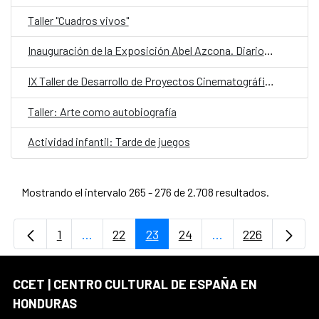
Taller "Cuadros vivos"
Inauguración de la Exposición Abel Azcona. Diarios 1988-2025
IX Taller de Desarrollo de Proyectos Cinematográficos de Centroamérica
Taller: Arte como autobiografía
Actividad infantil: Tarde de juegos
Mostrando el intervalo 265 - 276 de 2.708 resultados.
1
...
22
23
24
...
226
Página
Páginas intermedias Use TAB para desplaz
Página
Página
Página
Páginas intermedi
Página
CCET | CENTRO CULTURAL DE ESPAÑA EN
HONDURAS