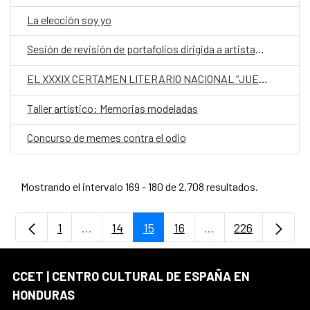
La elección soy yo
Sesión de revisión de portafolios dirigida a artistas visuales
EL XXXIX CERTAMEN LITERARIO NACIONAL “JUEGOS FLORALES” DE SANTA ROSA DE COPÁN
Taller artístico: Memorias modeladas
Concurso de memes contra el odio
Mostrando el intervalo 169 - 180 de 2.708 resultados.
1
...
14
15
16
...
226
Página
Páginas intermedias Use TAB para desplaz
Página
Página
Página
Páginas intermedia
Página
CCET | CENTRO CULTURAL DE ESPAÑA EN
HONDURAS