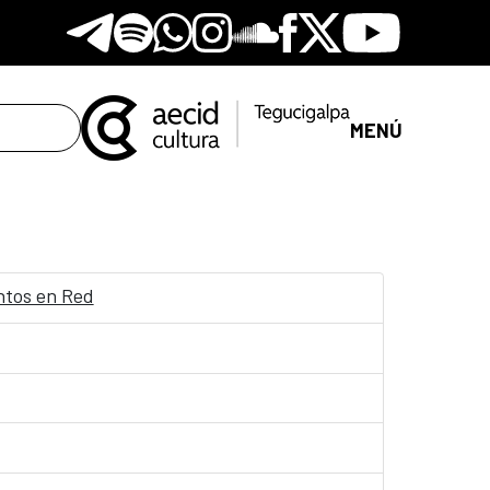
Telegram
Spotify
Whatsapp
Instagram
Soundclore
Facebook
X
Youtube
MENÚ
entos en Red