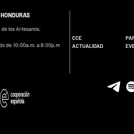
N HONDURAS
l de los Artesanos,
CCE
PA
ado de 10:00a.m. a 8:00p.m
ACTUALIDAD
EV
Telegram
Spo