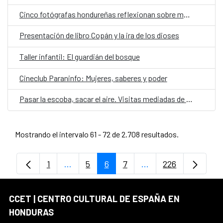
Cinco fotógrafas hondureñas reflexionan sobre memoria y cuerpo en "Realidades paralelas"
Presentación de libro Copán y la ira de los dioses
Taller infantil: El guardián del bosque
Cineclub Paraninfo: Mujeres, saberes y poder
Pasar la escoba, sacar el aire. Visitas mediadas de la exposición Aquelarre
Mostrando el intervalo 61 - 72 de 2.708 resultados.
1
...
5
6
7
...
226
Página
Páginas intermedias Use TAB para despl
Página
Página
Página
Páginas intermedias
Página
CCET | CENTRO CULTURAL DE ESPAÑA EN
HONDURAS