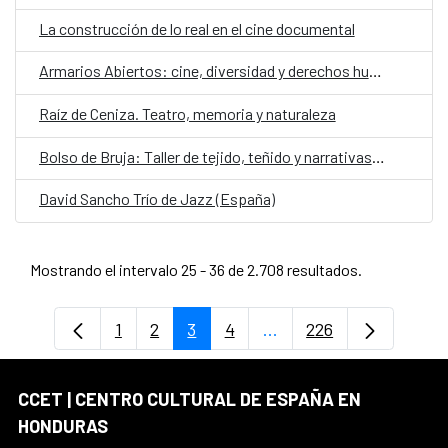
La construcción de lo real en el cine documental
Armarios Abiertos: cine, diversidad y derechos humanos
Raíz de Ceniza. Teatro, memoria y naturaleza
Bolso de Bruja: Taller de tejido, teñido y narrativas de contención
David Sancho Trío de Jazz (España)
Mostrando el intervalo 25 - 36 de 2.708 resultados.
1
2
3
4
...
226
Página
Página
Página
Página
Páginas intermedias Us
Página
CCET | CENTRO CULTURAL DE ESPAÑA EN
HONDURAS