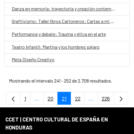
Danza en memoria: trayectoria y creación contemporáneaDanza en memoria: trayectoria y creación contemporánea
Graftivismo: Taller libros Cartoneros: Cartas a mi yo del pasado
Performance y debate: Trauma y ética en el arte
Teatro Infantil: Martina y los hombres pájaro
Meta Diseño Creativo
Mostrando el intervalo 241 - 252 de 2.708 resultados.
1
...
20
21
22
...
226
Página
Páginas intermedias Use TAB para desplaz
Página
Página
Página
Páginas intermedi
Página
CCET | CENTRO CULTURAL DE ESPAÑA EN
HONDURAS