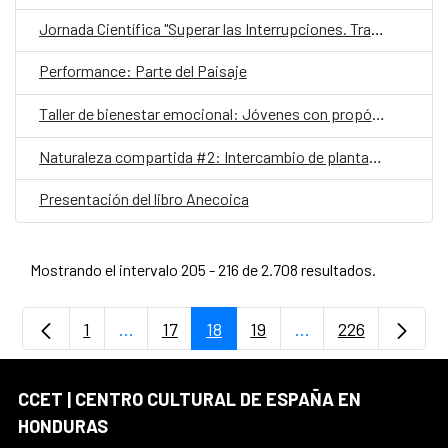
Jornada Científica "Superar las Interrupciones. Transformar la respuesta al VIH 2025"
Performance: Parte del Paisaje
Taller de bienestar emocional: Jóvenes con propósito
Naturaleza compartida #2: Intercambio de plantas y esquejes
Presentación del libro Anecoica
Mostrando el intervalo 205 - 216 de 2.708 resultados.
1
...
17
18
19
...
226
Página
Páginas intermedias Use TAB para despla
Página
Página
Página
Páginas intermedia
Página
CCET | CENTRO CULTURAL DE ESPAÑA EN
HONDURAS