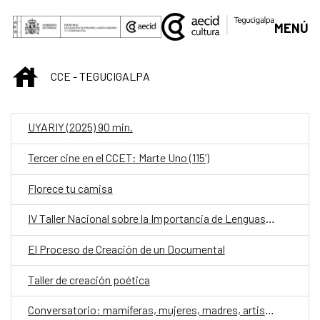
Saltar al contenido principal
MENÚ
INICIO
CCE - TEGUCIGALPA
UYARIY (2025) 90 min.
Tercer cine en el CCET: Marte Uno (115’)
Florece tu camisa
IV Taller Nacional sobre la Importancia de Lenguas para las Poblaciones Indígenas y Afrohondureñas
El Proceso de Creación de un Documental
Taller de creación poética
Conversatorio: mamíferas, mujeres, madres, artistas contra la violencia de género